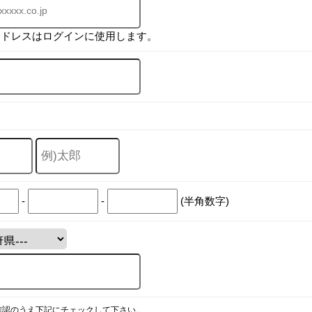
アドレスはログインに使用します。
-
-
(半角数字)
確認のうえ下記にチェックして下さい。