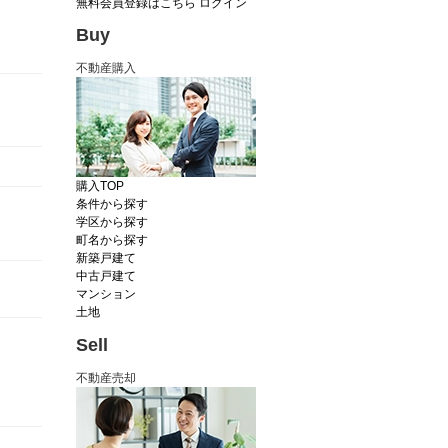
無料会員登録はこちら
ログイン
Buy
不動産購入
購入TOP
条件から探す
学区から探す
町名から探す
新築戸建て
中古戸建て
マンション
土地
Sell
不動産売却