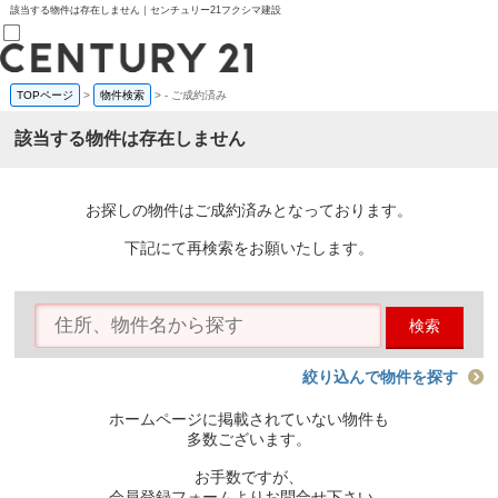
該当する物件は存在しません｜センチュリー21フクシマ建設
TOPページ
>
物件検索
>
-
ご成約済み
売買部
0120-800-844
該当する物件は存在しません
賃貸部
03-6912-3505
購入
会員メニュー
お探しの物件はご成約済みとなっております。
新規会員登録
ログイン
下記にて再検索をお願いたします。
お気に入り物件一覧
物件閲覧履歴
物件を探す
検索
購入TOP
条件から探す
学区から探す
絞り込んで物件を探す
町名から探す
マップで探す
ホームページに掲載されていない物件も
住宅ローン控除シミュレータ
多数ございます。
新築戸建て
中古戸建て
お手数ですが、
マンション
会員登録フォームよりお問合せ下さい。