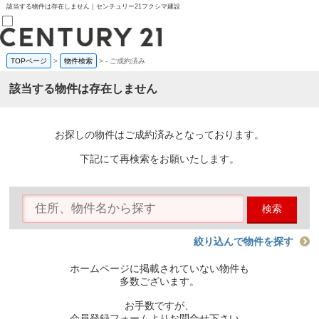
該当する物件は存在しません｜センチュリー21フクシマ建設
TOPページ
>
物件検索
>
-
ご成約済み
売買部
0120-800-844
該当する物件は存在しません
賃貸部
03-6912-3505
購入
会員メニュー
お探しの物件はご成約済みとなっております。
新規会員登録
ログイン
下記にて再検索をお願いたします。
お気に入り物件一覧
物件閲覧履歴
物件を探す
検索
購入TOP
条件から探す
学区から探す
絞り込んで物件を探す
町名から探す
マップで探す
ホームページに掲載されていない物件も
住宅ローン控除シミュレータ
多数ございます。
新築戸建て
中古戸建て
お手数ですが、
マンション
会員登録フォームよりお問合せ下さい。