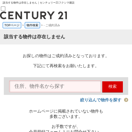
該当する物件は存在しません｜センチュリー21フクシマ建設
TOPページ
>
物件検索
>
-
ご成約済み
売買部
0120-800-844
該当する物件は存在しません
賃貸部
03-6912-3505
購入
会員メニュー
お探しの物件はご成約済みとなっております。
新規会員登録
ログイン
下記にて再検索をお願いたします。
お気に入り物件一覧
物件閲覧履歴
物件を探す
検索
購入TOP
条件から探す
学区から探す
絞り込んで物件を探す
町名から探す
マップで探す
ホームページに掲載されていない物件も
住宅ローン控除シミュレータ
多数ございます。
新築戸建て
中古戸建て
お手数ですが、
マンション
会員登録フォームよりお問合せ下さい。