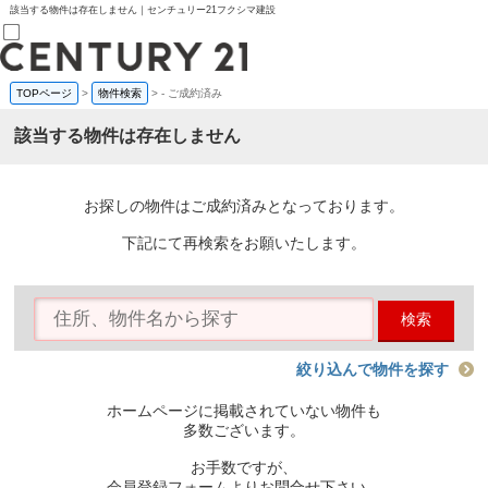
該当する物件は存在しません｜センチュリー21フクシマ建設
TOPページ
>
物件検索
>
-
ご成約済み
売買部
0120-800-844
該当する物件は存在しません
賃貸部
03-6912-3505
購入
会員メニュー
お探しの物件はご成約済みとなっております。
新規会員登録
ログイン
下記にて再検索をお願いたします。
お気に入り物件一覧
物件閲覧履歴
物件を探す
検索
購入TOP
条件から探す
学区から探す
絞り込んで物件を探す
町名から探す
マップで探す
ホームページに掲載されていない物件も
住宅ローン控除シミュレータ
多数ございます。
新築戸建て
中古戸建て
お手数ですが、
マンション
会員登録フォームよりお問合せ下さい。