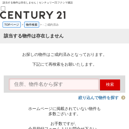
該当する物件は存在しません｜センチュリー21フクシマ建設
TOPページ
>
物件検索
>
-
ご成約済み
売買部
0120-800-844
該当する物件は存在しません
賃貸部
03-6912-3505
購入
会員メニュー
お探しの物件はご成約済みとなっております。
新規会員登録
ログイン
下記にて再検索をお願いたします。
お気に入り物件一覧
物件閲覧履歴
物件を探す
検索
購入TOP
条件から探す
学区から探す
絞り込んで物件を探す
町名から探す
マップで探す
ホームページに掲載されていない物件も
住宅ローン控除シミュレータ
多数ございます。
新築戸建て
中古戸建て
お手数ですが、
マンション
会員登録フォームよりお問合せ下さい。