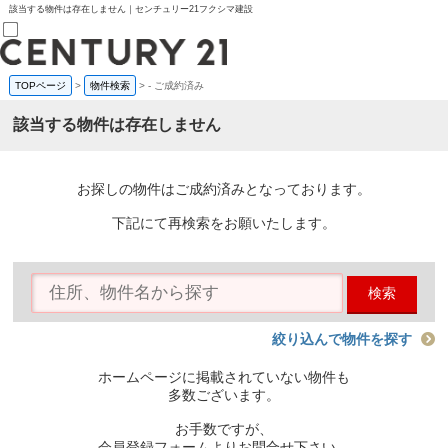
該当する物件は存在しません｜センチュリー21フクシマ建設
TOPページ
>
物件検索
>
-
ご成約済み
売買部
0120-800-844
該当する物件は存在しません
賃貸部
03-6912-3505
購入
会員メニュー
お探しの物件はご成約済みとなっております。
新規会員登録
ログイン
下記にて再検索をお願いたします。
お気に入り物件一覧
物件閲覧履歴
物件を探す
検索
購入TOP
条件から探す
学区から探す
絞り込んで物件を探す
町名から探す
マップで探す
ホームページに掲載されていない物件も
住宅ローン控除シミュレータ
多数ございます。
新築戸建て
中古戸建て
お手数ですが、
マンション
会員登録フォームよりお問合せ下さい。