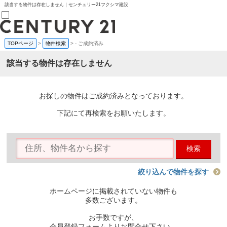
該当する物件は存在しません｜センチュリー21フクシマ建設
TOPページ
>
物件検索
>
-
ご成約済み
売買部
0120-800-844
該当する物件は存在しません
賃貸部
03-6912-3505
購入
会員メニュー
お探しの物件はご成約済みとなっております。
新規会員登録
ログイン
下記にて再検索をお願いたします。
お気に入り物件一覧
物件閲覧履歴
物件を探す
検索
購入TOP
条件から探す
学区から探す
絞り込んで物件を探す
町名から探す
マップで探す
ホームページに掲載されていない物件も
住宅ローン控除シミュレータ
多数ございます。
新築戸建て
中古戸建て
お手数ですが、
マンション
会員登録フォームよりお問合せ下さい。