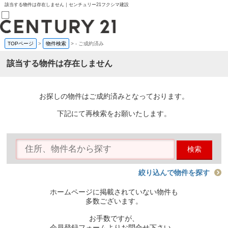
該当する物件は存在しません｜センチュリー21フクシマ建設
TOPページ
>
物件検索
>
-
ご成約済み
売買部
0120-800-844
該当する物件は存在しません
賃貸部
03-6912-3505
購入
会員メニュー
お探しの物件はご成約済みとなっております。
新規会員登録
ログイン
下記にて再検索をお願いたします。
お気に入り物件一覧
物件閲覧履歴
物件を探す
検索
購入TOP
条件から探す
学区から探す
絞り込んで物件を探す
町名から探す
マップで探す
ホームページに掲載されていない物件も
住宅ローン控除シミュレータ
多数ございます。
新築戸建て
中古戸建て
お手数ですが、
マンション
会員登録フォームよりお問合せ下さい。