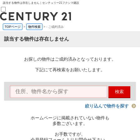
該当する物件は存在しません｜センチュリー21フクシマ建設
TOPページ
>
物件検索
>
-
ご成約済み
売買部
0120-800-844
該当する物件は存在しません
賃貸部
03-6912-3505
購入
会員メニュー
お探しの物件はご成約済みとなっております。
新規会員登録
ログイン
下記にて再検索をお願いたします。
お気に入り物件一覧
物件閲覧履歴
物件を探す
検索
購入TOP
条件から探す
学区から探す
絞り込んで物件を探す
町名から探す
マップで探す
ホームページに掲載されていない物件も
住宅ローン控除シミュレータ
多数ございます。
新築戸建て
中古戸建て
お手数ですが、
マンション
会員登録フォームよりお問合せ下さい。