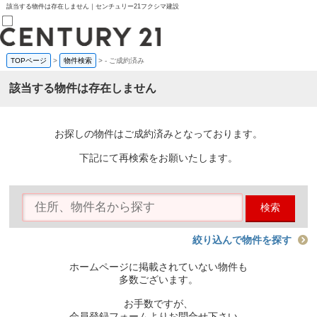
該当する物件は存在しません｜センチュリー21フクシマ建設
TOPページ
>
物件検索
>
-
ご成約済み
売買部
0120-800-844
該当する物件は存在しません
賃貸部
03-6912-3505
購入
会員メニュー
お探しの物件はご成約済みとなっております。
新規会員登録
ログイン
下記にて再検索をお願いたします。
お気に入り物件一覧
物件閲覧履歴
物件を探す
検索
購入TOP
条件から探す
学区から探す
絞り込んで物件を探す
町名から探す
マップで探す
ホームページに掲載されていない物件も
住宅ローン控除シミュレータ
多数ございます。
新築戸建て
中古戸建て
お手数ですが、
マンション
会員登録フォームよりお問合せ下さい。