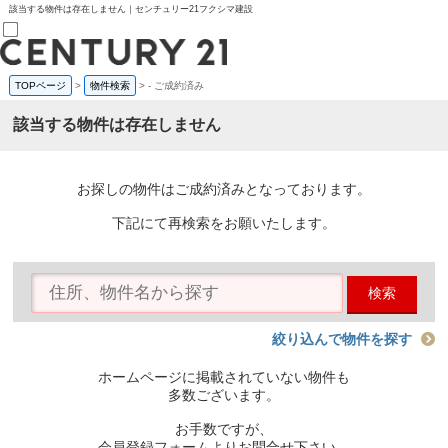
該当する物件は存在しません｜センチュリー21フクシマ建設
TOPページ
>
物件検索
>
-
ご成約済み
売買部
0120-800-844
該当する物件は存在しません
賃貸部
03-6912-3505
購入
会員メニュー
お探しの物件はご成約済みとなっております。
新規会員登録
ログイン
下記にて再検索をお願いたします。
お気に入り物件一覧
物件閲覧履歴
物件を探す
検索
購入TOP
条件から探す
学区から探す
絞り込んで物件を探す
町名から探す
マップで探す
ホームページに掲載されていない物件も
住宅ローン控除シミュレータ
多数ございます。
新築戸建て
中古戸建て
お手数ですが、
マンション
会員登録フォームよりお問合せ下さい。