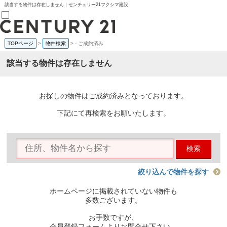
該当する物件は存在しません｜センチュリー21フクシマ建設
TOPページ
>
物件検索
>
-
ご成約済み
売買部
0120-800-844
該当する物件は存在しません
賃貸部
03-6912-3505
購入
会員メニュー
お探しの物件はご成約済みとなっております。
新規会員登録
ログイン
下記にて再検索をお願いたします。
お気に入り物件一覧
物件閲覧履歴
物件を探す
検索
購入TOP
条件から探す
学区から探す
絞り込んで物件を探す
町名から探す
マップで探す
ホームページに掲載されていない物件も
住宅ローン控除シミュレータ
多数ございます。
新築戸建て
中古戸建て
お手数ですが、
マンション
会員登録フォームよりお問合せ下さい。