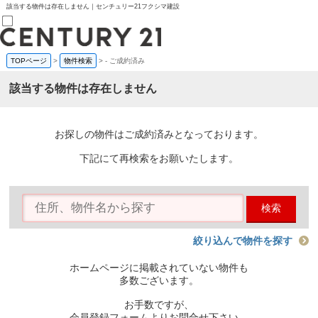
該当する物件は存在しません｜センチュリー21フクシマ建設
TOPページ
>
物件検索
>
-
ご成約済み
売買部
0120-800-844
該当する物件は存在しません
賃貸部
03-6912-3505
購入
会員メニュー
お探しの物件はご成約済みとなっております。
新規会員登録
ログイン
下記にて再検索をお願いたします。
お気に入り物件一覧
物件閲覧履歴
物件を探す
検索
購入TOP
条件から探す
学区から探す
絞り込んで物件を探す
町名から探す
マップで探す
ホームページに掲載されていない物件も
住宅ローン控除シミュレータ
多数ございます。
新築戸建て
中古戸建て
お手数ですが、
マンション
会員登録フォームよりお問合せ下さい。