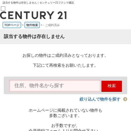
該当する物件は存在しません｜センチュリー21フクシマ建設
TOPページ
>
物件検索
>
-
ご成約済み
売買部
0120-800-844
該当する物件は存在しません
賃貸部
03-6912-3505
購入
会員メニュー
お探しの物件はご成約済みとなっております。
新規会員登録
ログイン
下記にて再検索をお願いたします。
お気に入り物件一覧
物件閲覧履歴
物件を探す
検索
購入TOP
条件から探す
学区から探す
絞り込んで物件を探す
町名から探す
マップで探す
ホームページに掲載されていない物件も
住宅ローン控除シミュレータ
多数ございます。
新築戸建て
中古戸建て
お手数ですが、
マンション
会員登録フォームよりお問合せ下さい。