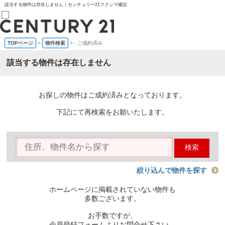
該当する物件は存在しません｜センチュリー21フクシマ建設
TOPページ
>
物件検索
>
-
ご成約済み
売買部
0120-800-844
該当する物件は存在しません
賃貸部
03-6912-3505
購入
会員メニュー
お探しの物件はご成約済みとなっております。
新規会員登録
ログイン
下記にて再検索をお願いたします。
お気に入り物件一覧
物件閲覧履歴
物件を探す
検索
購入TOP
条件から探す
学区から探す
絞り込んで物件を探す
町名から探す
マップで探す
ホームページに掲載されていない物件も
住宅ローン控除シミュレータ
多数ございます。
新築戸建て
中古戸建て
お手数ですが、
マンション
会員登録フォームよりお問合せ下さい。