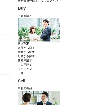
無料会員登録はこちら
ログイン
Buy
不動産購入
購入TOP
条件から探す
学区から探す
町名から探す
新築戸建て
中古戸建て
マンション
土地
Sell
不動産売却