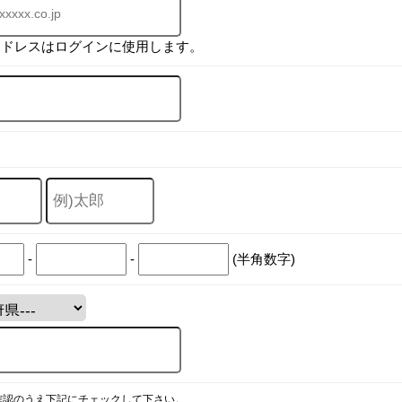
アドレスはログインに使用します。
-
-
(半角数字)
確認のうえ下記にチェックして下さい。