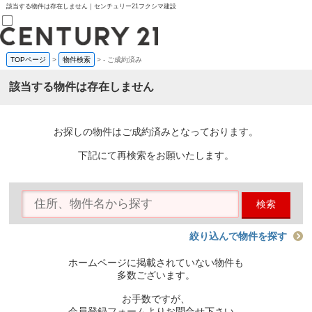
該当する物件は存在しません｜センチュリー21フクシマ建設
TOPページ
>
物件検索
>
-
ご成約済み
売買部
0120-800-844
該当する物件は存在しません
賃貸部
03-6912-3505
購入
会員メニュー
お探しの物件はご成約済みとなっております。
新規会員登録
ログイン
下記にて再検索をお願いたします。
お気に入り物件一覧
物件閲覧履歴
物件を探す
検索
購入TOP
条件から探す
学区から探す
絞り込んで物件を探す
町名から探す
マップで探す
ホームページに掲載されていない物件も
住宅ローン控除シミュレータ
多数ございます。
新築戸建て
中古戸建て
お手数ですが、
マンション
会員登録フォームよりお問合せ下さい。