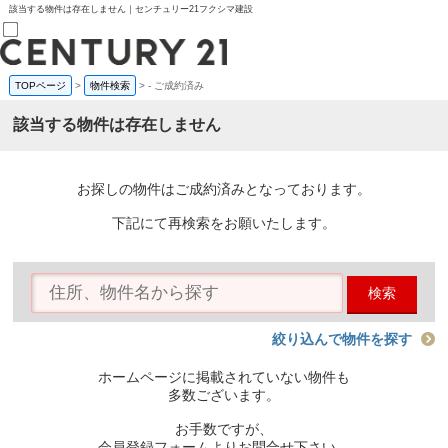
該当する物件は存在しません｜センチュリー21フクシマ建設
TOPページ
>
物件検索
>
-
ご成約済み
売買部
0120-800-844
該当する物件は存在しません
賃貸部
03-6912-3505
購入
会員メニュー
お探しの物件はご成約済みとなっております。
新規会員登録
ログイン
下記にて再検索をお願いたします。
お気に入り物件一覧
物件閲覧履歴
物件を探す
検索
購入TOP
条件から探す
学区から探す
絞り込んで物件を探す
町名から探す
マップで探す
ホームページに掲載されていない物件も
住宅ローン控除シミュレータ
多数ございます。
新築戸建て
中古戸建て
お手数ですが、
マンション
会員登録フォームよりお問合せ下さい。