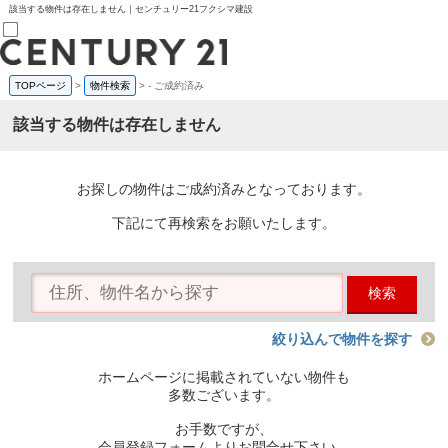
該当する物件は存在しません｜センチュリー21フクシマ建設
TOPページ
>
物件検索
>
-
ご成約済み
売買部
0120-800-844
該当する物件は存在しません
賃貸部
03-6912-3505
購入
会員メニュー
お探しの物件はご成約済みとなっております。
新規会員登録
ログイン
下記にて再検索をお願いたします。
お気に入り物件一覧
物件閲覧履歴
物件を探す
検索
購入TOP
条件から探す
学区から探す
絞り込んで物件を探す
町名から探す
マップで探す
ホームページに掲載されていない物件も
住宅ローン控除シミュレータ
多数ございます。
新築戸建て
中古戸建て
お手数ですが、
マンション
会員登録フォームよりお問合せ下さい。