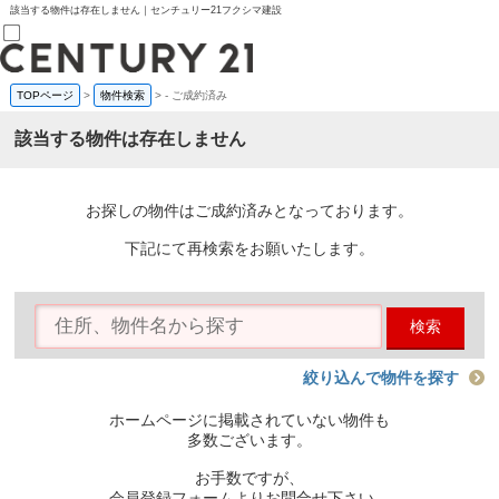
該当する物件は存在しません｜センチュリー21フクシマ建設
TOPページ
>
物件検索
>
-
ご成約済み
売買部
0120-800-844
該当する物件は存在しません
賃貸部
03-6912-3505
購入
会員メニュー
お探しの物件はご成約済みとなっております。
新規会員登録
ログイン
下記にて再検索をお願いたします。
お気に入り物件一覧
物件閲覧履歴
物件を探す
検索
購入TOP
条件から探す
学区から探す
絞り込んで物件を探す
町名から探す
マップで探す
ホームページに掲載されていない物件も
住宅ローン控除シミュレータ
多数ございます。
新築戸建て
中古戸建て
お手数ですが、
マンション
会員登録フォームよりお問合せ下さい。