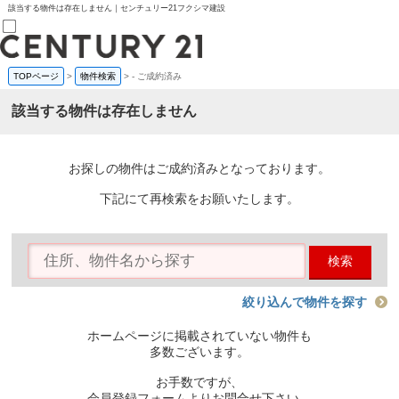
該当する物件は存在しません｜センチュリー21フクシマ建設
TOPページ
>
物件検索
>
-
ご成約済み
売買部
0120-800-844
該当する物件は存在しません
賃貸部
03-6912-3505
購入
会員メニュー
お探しの物件はご成約済みとなっております。
新規会員登録
ログイン
下記にて再検索をお願いたします。
お気に入り物件一覧
物件閲覧履歴
物件を探す
検索
購入TOP
条件から探す
学区から探す
絞り込んで物件を探す
町名から探す
マップで探す
ホームページに掲載されていない物件も
住宅ローン控除シミュレータ
多数ございます。
新築戸建て
中古戸建て
お手数ですが、
マンション
会員登録フォームよりお問合せ下さい。