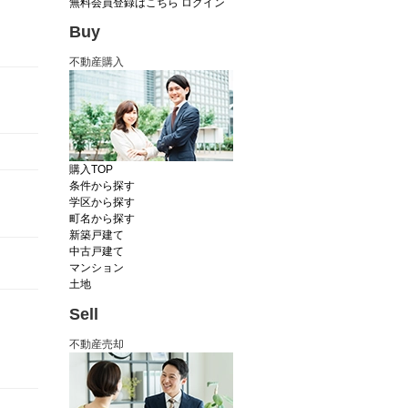
無料会員登録はこちら
ログイン
Buy
不動産購入
購入TOP
条件から探す
学区から探す
町名から探す
新築戸建て
中古戸建て
マンション
土地
Sell
不動産売却