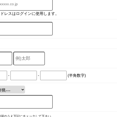
アドレスはログインに使用します。
-
-
(半角数字)
確認のうえ下記にチェックして下さい。