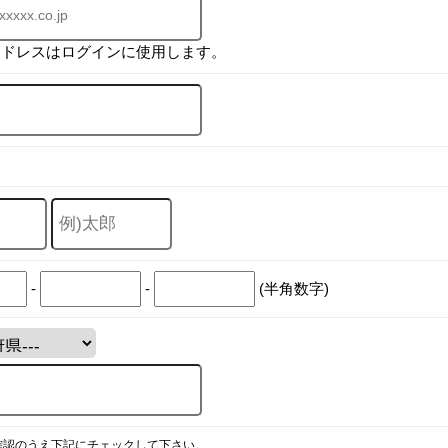
アドレスはログインに使用します。
-
-
(半角数字)
確認のうえ下記にチェックして下さい。