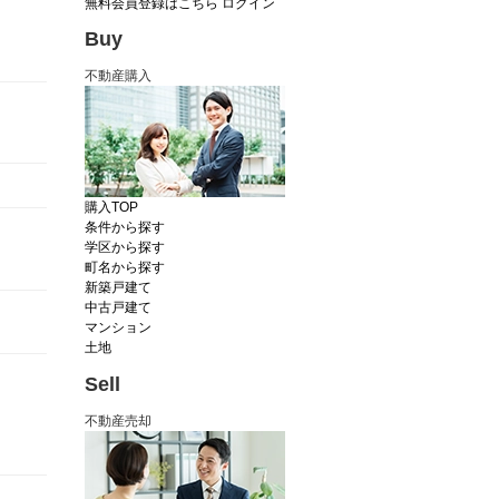
無料会員登録はこちら
ログイン
Buy
不動産購入
購入TOP
条件から探す
学区から探す
町名から探す
新築戸建て
中古戸建て
マンション
土地
Sell
不動産売却