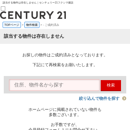
該当する物件は存在しません｜センチュリー21フクシマ建設
TOPページ
>
物件検索
>
-
ご成約済み
売買部
0120-800-844
該当する物件は存在しません
賃貸部
03-6912-3505
購入
会員メニュー
お探しの物件はご成約済みとなっております。
新規会員登録
ログイン
下記にて再検索をお願いたします。
お気に入り物件一覧
物件閲覧履歴
物件を探す
検索
購入TOP
条件から探す
学区から探す
絞り込んで物件を探す
町名から探す
マップで探す
ホームページに掲載されていない物件も
住宅ローン控除シミュレータ
多数ございます。
新築戸建て
中古戸建て
お手数ですが、
マンション
会員登録フォームよりお問合せ下さい。