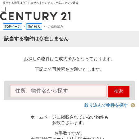
該当する物件は存在しません｜センチュリー21フクシマ建設
TOPページ
>
物件検索
>
-
ご成約済み
売買部
0120-800-844
該当する物件は存在しません
賃貸部
03-6912-3505
購入
会員メニュー
お探しの物件はご成約済みとなっております。
新規会員登録
ログイン
下記にて再検索をお願いたします。
お気に入り物件一覧
物件閲覧履歴
物件を探す
検索
購入TOP
条件から探す
学区から探す
絞り込んで物件を探す
町名から探す
マップで探す
ホームページに掲載されていない物件も
住宅ローン控除シミュレータ
多数ございます。
新築戸建て
中古戸建て
お手数ですが、
マンション
会員登録フォームよりお問合せ下さい。