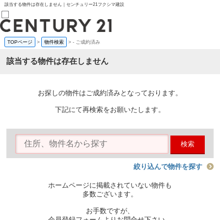
該当する物件は存在しません｜センチュリー21フクシマ建設
TOPページ
>
物件検索
>
-
ご成約済み
売買部
0120-800-844
該当する物件は存在しません
賃貸部
03-6912-3505
購入
会員メニュー
お探しの物件はご成約済みとなっております。
新規会員登録
ログイン
下記にて再検索をお願いたします。
お気に入り物件一覧
物件閲覧履歴
物件を探す
検索
購入TOP
条件から探す
学区から探す
絞り込んで物件を探す
町名から探す
マップで探す
ホームページに掲載されていない物件も
住宅ローン控除シミュレータ
多数ございます。
新築戸建て
中古戸建て
お手数ですが、
マンション
会員登録フォームよりお問合せ下さい。