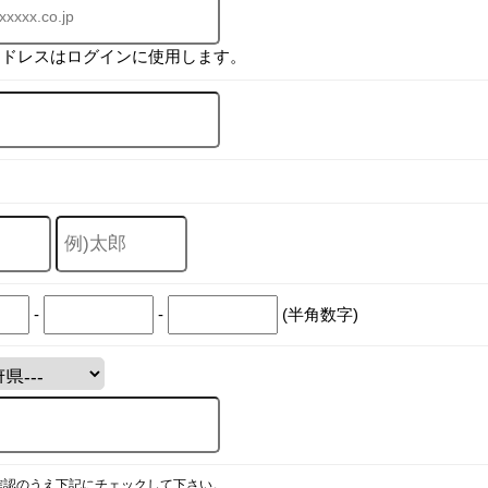
アドレスはログインに使用します。
-
-
(半角数字)
確認のうえ下記にチェックして下さい。