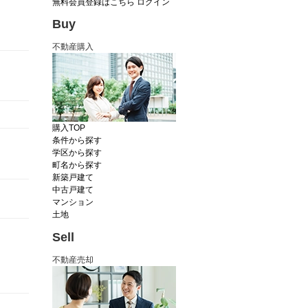
無料会員登録はこちら
ログイン
Buy
不動産購入
購入TOP
条件から探す
学区から探す
町名から探す
新築戸建て
中古戸建て
マンション
土地
Sell
不動産売却