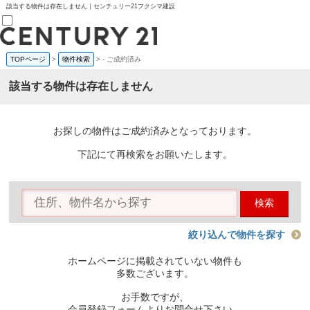
該当する物件は存在しません｜センチュリー21フクシマ建設
TOPページ
>
物件検索
>
-
ご成約済み
売買部
0120-800-844
該当する物件は存在しません
賃貸部
03-6912-3505
購入
会員メニュー
お探しの物件はご成約済みとなっております。
新規会員登録
ログイン
下記にて再検索をお願いたします。
お気に入り物件一覧
物件閲覧履歴
物件を探す
検索
購入TOP
条件から探す
学区から探す
絞り込んで物件を探す
町名から探す
マップで探す
ホームページに掲載されていない物件も
住宅ローン控除シミュレータ
多数ございます。
新築戸建て
中古戸建て
お手数ですが、
マンション
会員登録フォームよりお問合せ下さい。