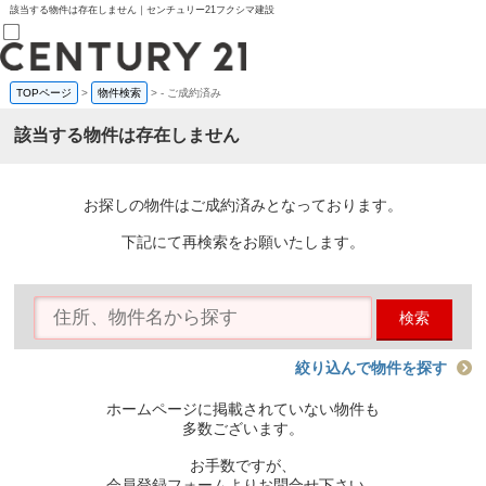
該当する物件は存在しません｜センチュリー21フクシマ建設
TOPページ
>
物件検索
>
-
ご成約済み
売買部
0120-800-844
該当する物件は存在しません
賃貸部
03-6912-3505
購入
会員メニュー
お探しの物件はご成約済みとなっております。
新規会員登録
ログイン
下記にて再検索をお願いたします。
お気に入り物件一覧
物件閲覧履歴
物件を探す
検索
購入TOP
条件から探す
学区から探す
絞り込んで物件を探す
町名から探す
マップで探す
ホームページに掲載されていない物件も
住宅ローン控除シミュレータ
多数ございます。
新築戸建て
中古戸建て
お手数ですが、
マンション
会員登録フォームよりお問合せ下さい。