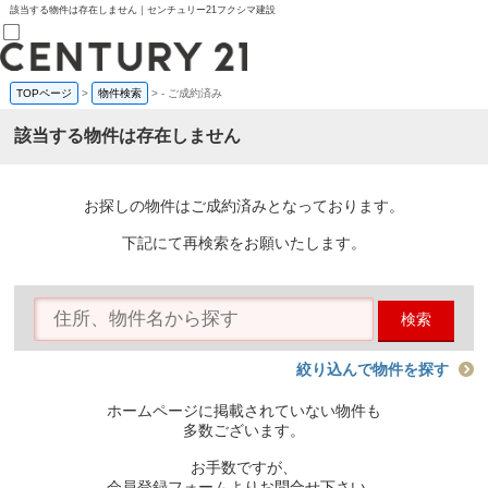
該当する物件は存在しません｜センチュリー21フクシマ建設
TOPページ
>
物件検索
>
-
ご成約済み
売買部
0120-800-844
該当する物件は存在しません
賃貸部
03-6912-3505
購入
会員メニュー
お探しの物件はご成約済みとなっております。
新規会員登録
ログイン
下記にて再検索をお願いたします。
お気に入り物件一覧
物件閲覧履歴
物件を探す
検索
購入TOP
条件から探す
学区から探す
絞り込んで物件を探す
町名から探す
マップで探す
ホームページに掲載されていない物件も
住宅ローン控除シミュレータ
多数ございます。
新築戸建て
中古戸建て
お手数ですが、
マンション
会員登録フォームよりお問合せ下さい。