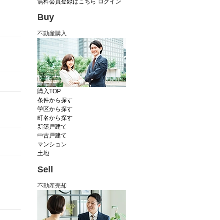
無料会員登録はこちら
ログイン
Buy
不動産購入
購入TOP
条件から探す
学区から探す
町名から探す
新築戸建て
中古戸建て
マンション
土地
Sell
不動産売却