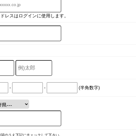
アドレスはログインに使用します。
-
-
(半角数字)
確認のうえ下記にチェックして下さい。