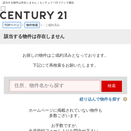
該当する物件は存在しません｜センチュリー21フクシマ建設
TOPページ
>
物件検索
>
-
ご成約済み
売買部
0120-800-844
該当する物件は存在しません
賃貸部
03-6912-3505
購入
会員メニュー
お探しの物件はご成約済みとなっております。
新規会員登録
ログイン
下記にて再検索をお願いたします。
お気に入り物件一覧
物件閲覧履歴
物件を探す
検索
購入TOP
条件から探す
学区から探す
絞り込んで物件を探す
町名から探す
マップで探す
ホームページに掲載されていない物件も
住宅ローン控除シミュレータ
多数ございます。
新築戸建て
中古戸建て
お手数ですが、
マンション
会員登録フォームよりお問合せ下さい。