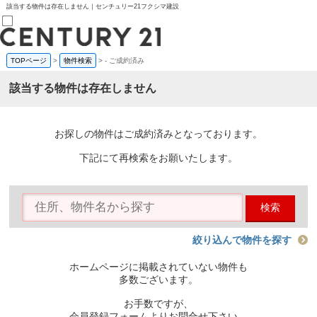
該当する物件は存在しません｜センチュリー21フクシマ建設
TOPページ
>
物件検索
>
-
ご成約済み
売買部
0120-800-844
該当する物件は存在しません
賃貸部
03-6912-3505
購入
会員メニュー
お探しの物件はご成約済みとなっております。
新規会員登録
ログイン
下記にて再検索をお願いたします。
お気に入り物件一覧
物件閲覧履歴
物件を探す
検索
購入TOP
条件から探す
学区から探す
絞り込んで物件を探す
町名から探す
マップで探す
ホームページに掲載されていない物件も
住宅ローン控除シミュレータ
多数ございます。
新築戸建て
中古戸建て
お手数ですが、
マンション
会員登録フォームよりお問合せ下さい。