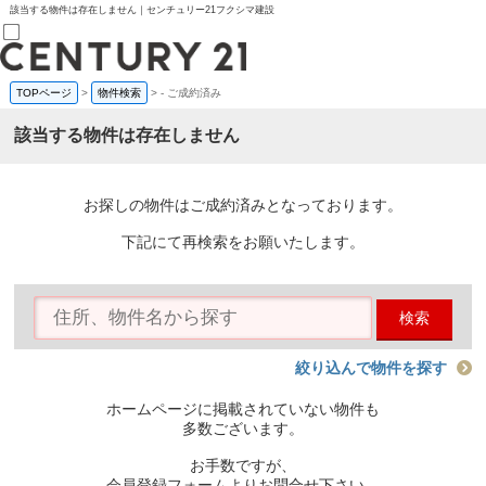
該当する物件は存在しません｜センチュリー21フクシマ建設
TOPページ
>
物件検索
>
-
ご成約済み
売買部
0120-800-844
該当する物件は存在しません
賃貸部
03-6912-3505
購入
会員メニュー
お探しの物件はご成約済みとなっております。
新規会員登録
ログイン
下記にて再検索をお願いたします。
お気に入り物件一覧
物件閲覧履歴
物件を探す
検索
購入TOP
条件から探す
学区から探す
絞り込んで物件を探す
町名から探す
マップで探す
ホームページに掲載されていない物件も
住宅ローン控除シミュレータ
多数ございます。
新築戸建て
中古戸建て
お手数ですが、
マンション
会員登録フォームよりお問合せ下さい。