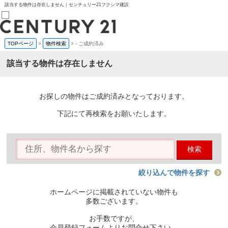
該当する物件は存在しません｜センチュリー21フクシマ建設
TOPページ
>
物件検索
>
-
ご成約済み
売買部
0120-800-844
該当する物件は存在しません
賃貸部
03-6912-3505
購入
会員メニュー
お探しの物件はご成約済みとなっております。
新規会員登録
ログイン
下記にて再検索をお願いたします。
お気に入り物件一覧
物件閲覧履歴
物件を探す
検索
購入TOP
条件から探す
学区から探す
絞り込んで物件を探す
町名から探す
マップで探す
ホームページに掲載されていない物件も
住宅ローン控除シミュレータ
多数ございます。
新築戸建て
中古戸建て
お手数ですが、
マンション
会員登録フォームよりお問合せ下さい。