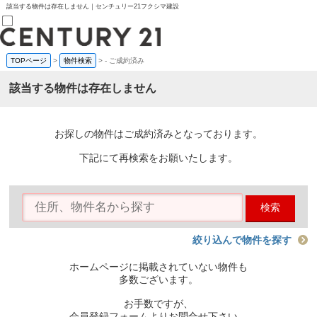
該当する物件は存在しません｜センチュリー21フクシマ建設
TOPページ
>
物件検索
>
-
ご成約済み
売買部
0120-800-844
該当する物件は存在しません
賃貸部
03-6912-3505
購入
会員メニュー
お探しの物件はご成約済みとなっております。
新規会員登録
ログイン
下記にて再検索をお願いたします。
お気に入り物件一覧
物件閲覧履歴
物件を探す
検索
購入TOP
条件から探す
学区から探す
絞り込んで物件を探す
町名から探す
マップで探す
ホームページに掲載されていない物件も
住宅ローン控除シミュレータ
多数ございます。
新築戸建て
中古戸建て
お手数ですが、
マンション
会員登録フォームよりお問合せ下さい。