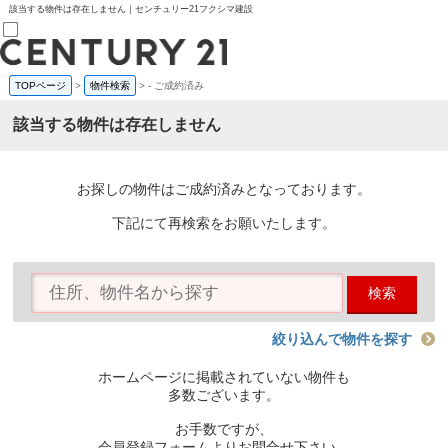
該当する物件は存在しません｜センチュリー21フクシマ建設
TOPページ
>
物件検索
>
-
ご成約済み
売買部
0120-800-844
該当する物件は存在しません
賃貸部
03-6912-3505
購入
会員メニュー
お探しの物件はご成約済みとなっております。
新規会員登録
ログイン
下記にて再検索をお願いたします。
お気に入り物件一覧
物件閲覧履歴
物件を探す
検索
購入TOP
条件から探す
学区から探す
絞り込んで物件を探す
町名から探す
マップで探す
ホームページに掲載されていない物件も
住宅ローン控除シミュレータ
多数ございます。
新築戸建て
中古戸建て
お手数ですが、
マンション
会員登録フォームよりお問合せ下さい。