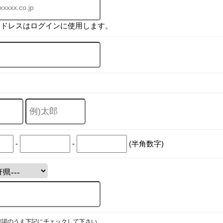
アドレスはログインに使用します。
-
-
(半角数字)
確認のうえ下記にチェックして下さい。