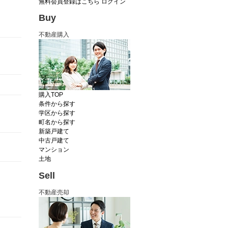
無料会員登録はこちら
ログイン
Buy
不動産購入
購入TOP
条件から探す
学区から探す
町名から探す
新築戸建て
中古戸建て
マンション
土地
Sell
不動産売却