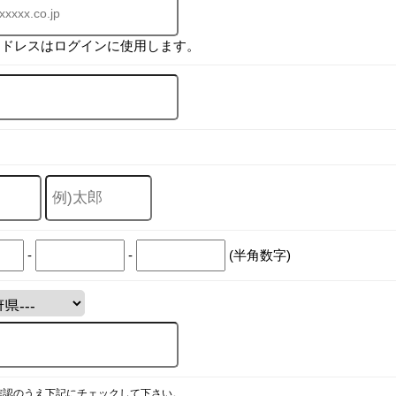
アドレスはログインに使用します。
-
-
(半角数字)
確認のうえ下記にチェックして下さい。