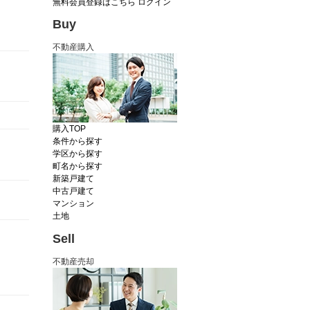
無料会員登録はこちら
ログイン
Buy
不動産購入
購入TOP
条件から探す
学区から探す
町名から探す
新築戸建て
中古戸建て
マンション
土地
Sell
不動産売却