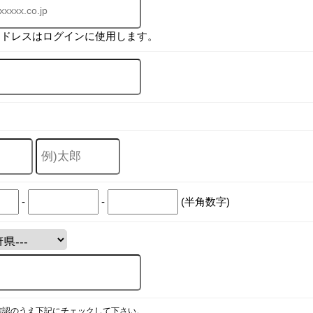
アドレスはログインに使用します。
-
-
(半角数字)
確認のうえ下記にチェックして下さい。