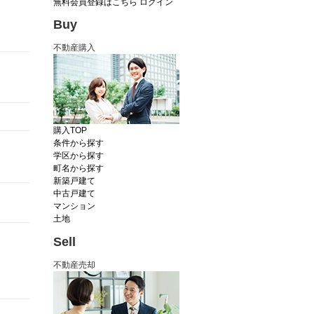
無料会員登録はこちら
ログイン
Buy
不動産購入
購入TOP
条件から探す
学区から探す
町名から探す
新築戸建て
中古戸建て
マンション
土地
Sell
不動産売却