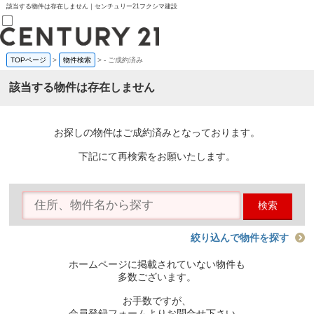
該当する物件は存在しません｜センチュリー21フクシマ建設
TOPページ
>
物件検索
>
-
ご成約済み
売買部
0120-800-844
該当する物件は存在しません
賃貸部
03-6912-3505
購入
会員メニュー
お探しの物件はご成約済みとなっております。
新規会員登録
ログイン
下記にて再検索をお願いたします。
お気に入り物件一覧
物件閲覧履歴
物件を探す
検索
購入TOP
条件から探す
学区から探す
絞り込んで物件を探す
町名から探す
マップで探す
ホームページに掲載されていない物件も
住宅ローン控除シミュレータ
多数ございます。
新築戸建て
中古戸建て
お手数ですが、
マンション
会員登録フォームよりお問合せ下さい。