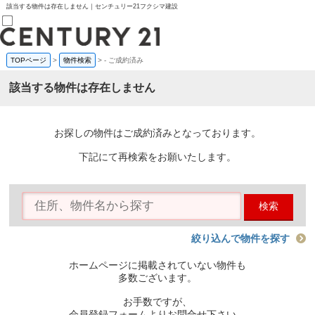
該当する物件は存在しません｜センチュリー21フクシマ建設
TOPページ
>
物件検索
>
-
ご成約済み
売買部
0120-800-844
該当する物件は存在しません
賃貸部
03-6912-3505
購入
会員メニュー
お探しの物件はご成約済みとなっております。
新規会員登録
ログイン
下記にて再検索をお願いたします。
お気に入り物件一覧
物件閲覧履歴
物件を探す
検索
購入TOP
条件から探す
学区から探す
絞り込んで物件を探す
町名から探す
マップで探す
ホームページに掲載されていない物件も
住宅ローン控除シミュレータ
多数ございます。
新築戸建て
中古戸建て
お手数ですが、
マンション
会員登録フォームよりお問合せ下さい。