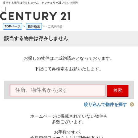
該当する物件は存在しません｜センチュリー21フクシマ建設
TOPページ
>
物件検索
>
-
ご成約済み
売買部
0120-800-844
該当する物件は存在しません
賃貸部
03-6912-3505
購入
会員メニュー
お探しの物件はご成約済みとなっております。
新規会員登録
ログイン
下記にて再検索をお願いたします。
お気に入り物件一覧
物件閲覧履歴
物件を探す
検索
購入TOP
条件から探す
学区から探す
絞り込んで物件を探す
町名から探す
マップで探す
ホームページに掲載されていない物件も
住宅ローン控除シミュレータ
多数ございます。
新築戸建て
中古戸建て
お手数ですが、
マンション
会員登録フォームよりお問合せ下さい。