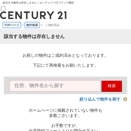
該当する物件は存在しません｜センチュリー21フクシマ建設
TOPページ
>
物件検索
>
-
ご成約済み
売買部
0120-800-844
該当する物件は存在しません
賃貸部
03-6912-3505
購入
会員メニュー
お探しの物件はご成約済みとなっております。
新規会員登録
ログイン
下記にて再検索をお願いたします。
お気に入り物件一覧
物件閲覧履歴
物件を探す
検索
購入TOP
条件から探す
学区から探す
絞り込んで物件を探す
町名から探す
マップで探す
ホームページに掲載されていない物件も
住宅ローン控除シミュレータ
多数ございます。
新築戸建て
中古戸建て
お手数ですが、
マンション
会員登録フォームよりお問合せ下さい。