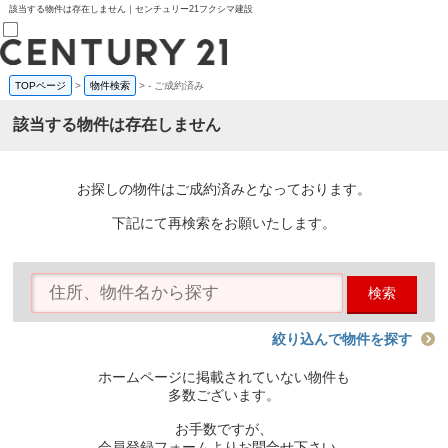
該当する物件は存在しません｜センチュリー21フクシマ建設
TOPページ
>
物件検索
>
-
ご成約済み
売買部
0120-800-844
該当する物件は存在しません
賃貸部
03-6912-3505
購入
会員メニュー
お探しの物件はご成約済みとなっております。
新規会員登録
ログイン
下記にて再検索をお願いたします。
お気に入り物件一覧
物件閲覧履歴
物件を探す
検索
購入TOP
条件から探す
学区から探す
絞り込んで物件を探す
町名から探す
マップで探す
ホームページに掲載されていない物件も
住宅ローン控除シミュレータ
多数ございます。
新築戸建て
中古戸建て
お手数ですが、
マンション
会員登録フォームよりお問合せ下さい。