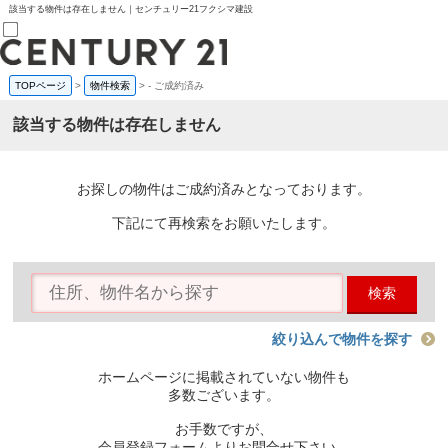
該当する物件は存在しません｜センチュリー21フクシマ建設
TOPページ
>
物件検索
>
-
ご成約済み
売買部
0120-800-844
該当する物件は存在しません
賃貸部
03-6912-3505
購入
会員メニュー
お探しの物件はご成約済みとなっております。
新規会員登録
ログイン
下記にて再検索をお願いたします。
お気に入り物件一覧
物件閲覧履歴
物件を探す
検索
購入TOP
条件から探す
学区から探す
絞り込んで物件を探す
町名から探す
マップで探す
ホームページに掲載されていない物件も
住宅ローン控除シミュレータ
多数ございます。
新築戸建て
中古戸建て
お手数ですが、
マンション
会員登録フォームよりお問合せ下さい。