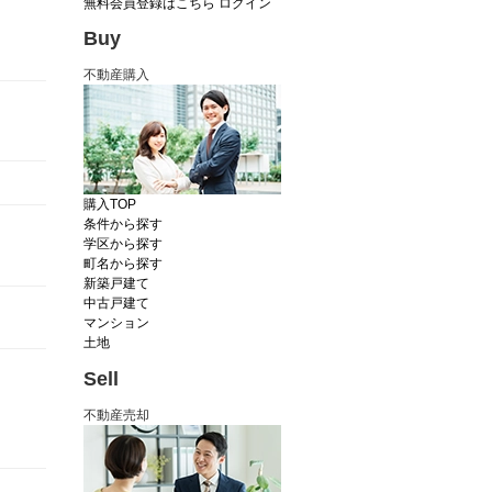
無料会員登録はこちら
ログイン
Buy
不動産購入
購入TOP
条件から探す
学区から探す
町名から探す
新築戸建て
中古戸建て
マンション
土地
Sell
不動産売却