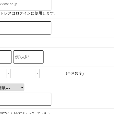
アドレスはログインに使用します。
-
-
(半角数字)
確認のうえ下記にチェックして下さい。