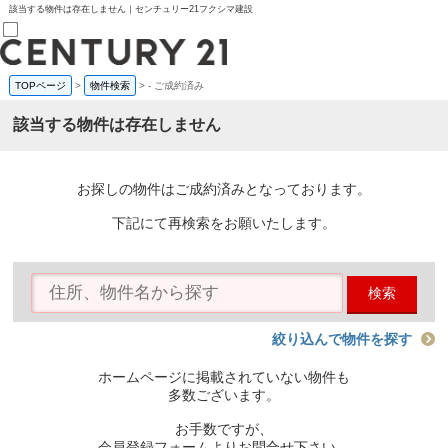
該当する物件は存在しません｜センチュリー21フクシマ建設
TOPページ
>
物件検索
>
-
ご成約済み
売買部
0120-800-844
該当する物件は存在しません
賃貸部
03-6912-3505
購入
会員メニュー
お探しの物件はご成約済みとなっております。
新規会員登録
ログイン
下記にて再検索をお願いたします。
お気に入り物件一覧
物件閲覧履歴
物件を探す
検索
購入TOP
条件から探す
学区から探す
絞り込んで物件を探す
町名から探す
マップで探す
ホームページに掲載されていない物件も
住宅ローン控除シミュレータ
多数ございます。
新築戸建て
中古戸建て
お手数ですが、
マンション
会員登録フォームよりお問合せ下さい。