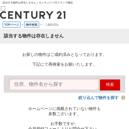
該当する物件は存在しません｜センチュリー21フクシマ建設
TOPページ
>
物件検索
>
-
ご成約済み
売買部
0120-800-844
該当する物件は存在しません
賃貸部
03-6912-3505
購入
会員メニュー
お探しの物件はご成約済みとなっております。
新規会員登録
ログイン
下記にて再検索をお願いたします。
お気に入り物件一覧
物件閲覧履歴
物件を探す
検索
購入TOP
条件から探す
学区から探す
絞り込んで物件を探す
町名から探す
マップで探す
ホームページに掲載されていない物件も
住宅ローン控除シミュレータ
多数ございます。
新築戸建て
中古戸建て
お手数ですが、
マンション
会員登録フォームよりお問合せ下さい。